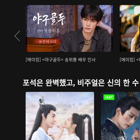
[메이킹] <야구골두> 송위룡 배우 인사
[메이킹] 
포석은 완벽했고, 비주얼은 신의 한 수