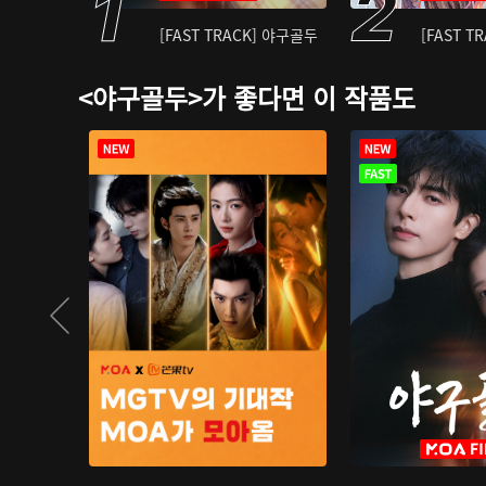
[FAST TRACK] 야구골두
[FAST T
<야구골두>가 좋다면 이 작품도