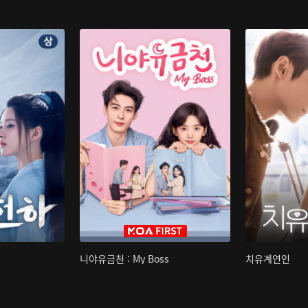
니야유금천 : My Boss
치유계연인