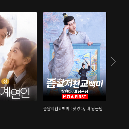
즘활저천교백미 : 찾았다, 내 낭군님
산하침