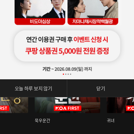
오늘 하루 보지 않기
닫기
묵우운간
귀녀