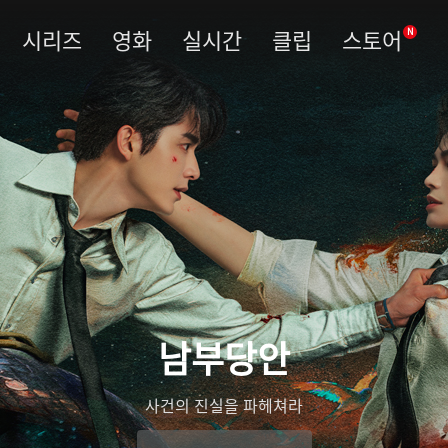
시리즈
영화
실시간
클립
스토어
N
남부당안
사건의 진실을 파헤쳐라