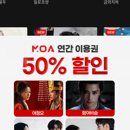
구골두
일로조양
금의지하
장중인
아재저리등니 :