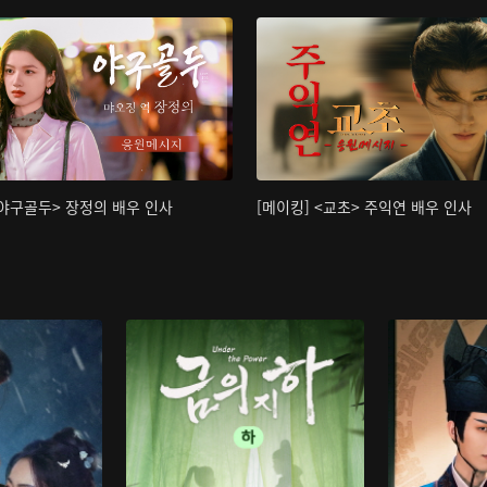
<야구골두> 장정의 배우 인사
[메이킹] <교초> 주익연 배우 인사