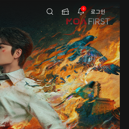
0
로그인
검
이
알
색
용
림
권
페
이
지