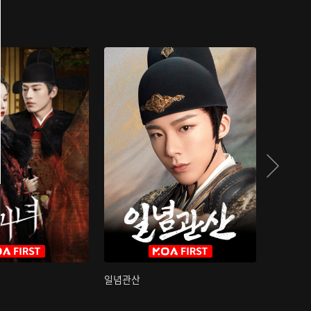
일념관산
국색방화