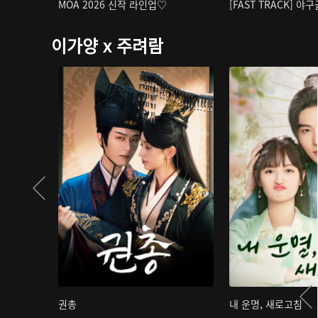
MOA 2026 신작 라인업♡
[FAST TRACK] 야
이가양 x 주려람
권총
내 운명, 새로고침