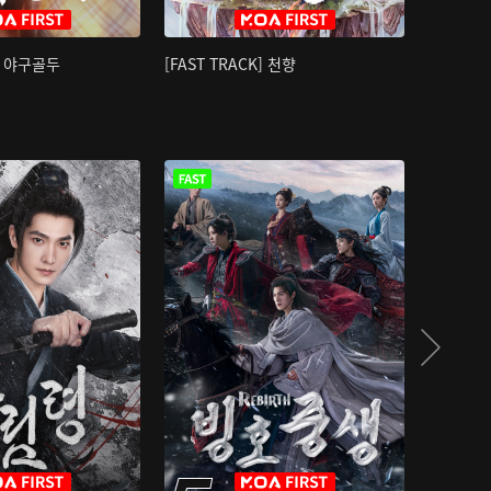
K] 야구골두
[FAST TRACK] 천향
소오강호 