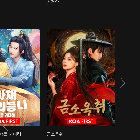
심정안
여과성음유
 너를 기다려
금소옥취
금수택심