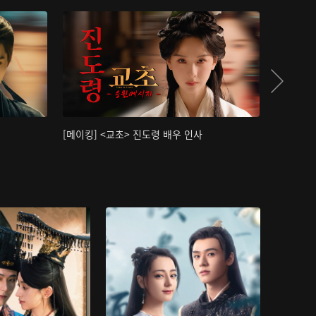
[메이킹] <교초> 진도령 배우 인사
[메이킹]