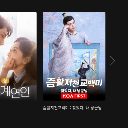
즘활저천교백미 : 찾았다, 내 낭군님
산하침