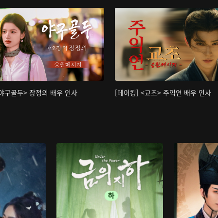
<야구골두> 장정의 배우 인사
[메이킹] <교초> 주익연 배우 인사