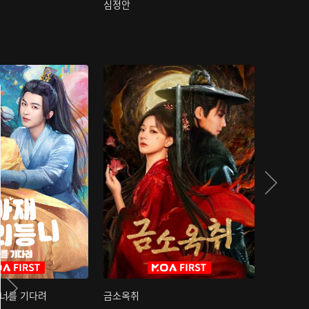
심정안
여과성음유
 너를 기다려
금소옥취
금수택심