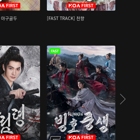
K] 야구골두
[FAST TRACK] 천향
소오강호 