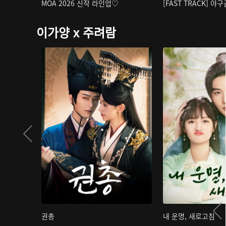
MOA 2026 신작 라인업♡
[FAST TRACK] 야
이가양 x 주려람
권총
내 운명, 새로고침