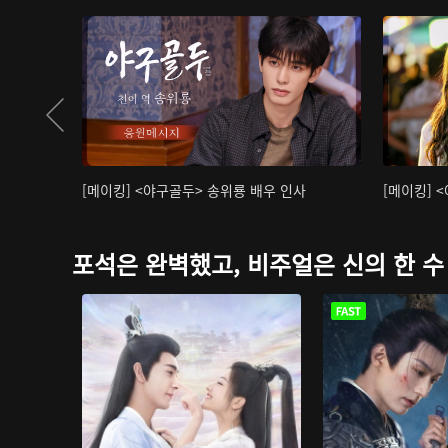
[메이킹] <야구골두> 송위룡 배우 인사
[메이킹] 
포석은 완벽했고, 비주얼은 신의 한 수