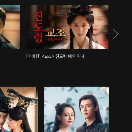
[메이킹] <교초> 진도령 배우 인사
[메이킹]