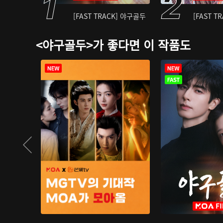
[FAST TRACK] 야구골두
[FAST T
<야구골두>가 좋다면 이 작품도