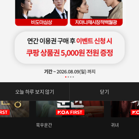
오늘 하루 보지 않기
닫기
묵우운간
귀녀