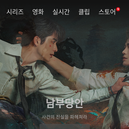
시리즈
영화
실시간
클립
스토어
N
남부당안
사건의 진실을 파헤쳐라