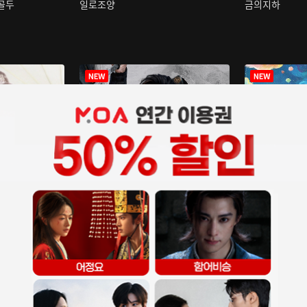
구골두
일로조양
금의지하
장중인
아재저리등니 :