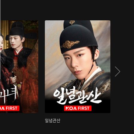
일념관산
국색방화