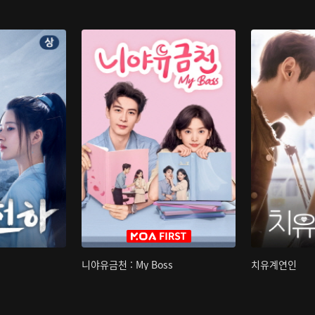
니야유금천 : My Boss
치유계연인