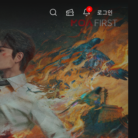
0
로그인
검
이
알
색
용
림
권
페
이
지