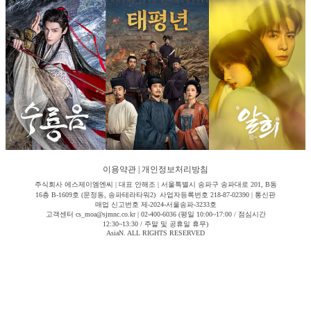
이용약관
|
개인정보처리방침
주식회사 에스제이엠엔씨 | 대표 안해조 | 서울특별시 송파구 송파대로 201, B동
16층 B-1609호 (문정동, 송파테라타워2) 사업자등록번호 218-87-02390 | 통신판
매업 신고번호 제-2024-서울송파-3233호
고객센터 cs_moa@sjmnc.co.kr | 02-400-6036 (평일 10:00~17:00 / 점심시간
12:30~13:30 / 주말 및 공휴일 휴무)
AsiaN. ALL RIGHTS RESERVED