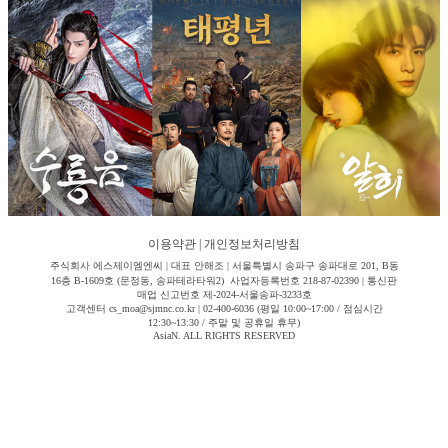
이용약관
|
개인정보처리방침
주식회사 에스제이엠엔씨 | 대표 안해조 | 서울특별시 송파구 송파대로 201, B동
16층 B-1609호 (문정동, 송파테라타워2) 사업자등록번호 218-87-02390 | 통신판
매업 신고번호 제-2024-서울송파-3233호
고객센터 cs_moa@sjmnc.co.kr | 02-400-6036 (평일 10:00~17:00 / 점심시간
12:30~13:30 / 주말 및 공휴일 휴무)
AsiaN. ALL RIGHTS RESERVED