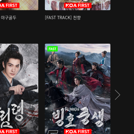
K] 야구골두
[FAST TRACK] 천향
소오강호 