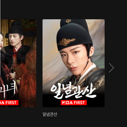
일념관산
국색방화