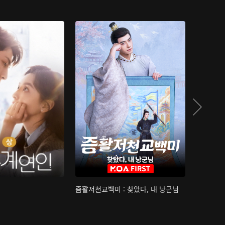
즘활저천교백미 : 찾았다, 내 낭군님
산하침