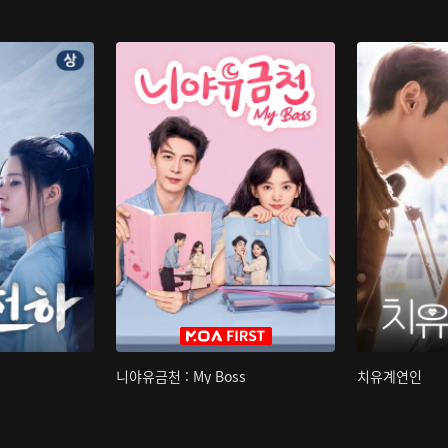
니야유금천 : My Boss
치유계연인