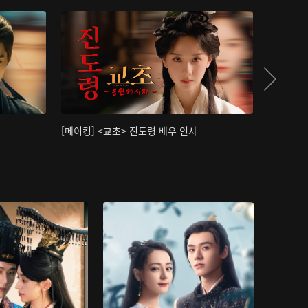
[메이킹] <교초> 진도령 배우 인사
[메이킹]