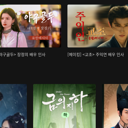
<야구골두> 장정의 배우 인사
[메이킹] <교초> 주익연 배우 인사