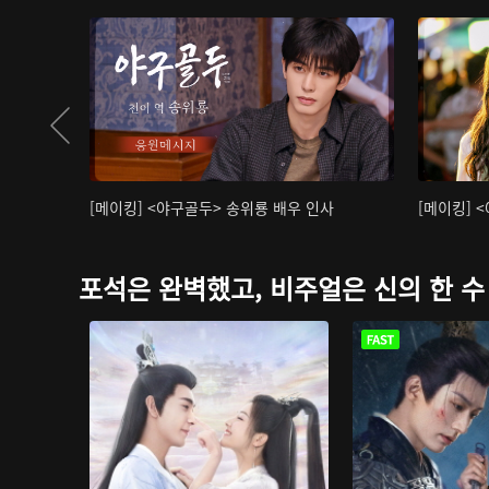
[메이킹] <야구골두> 송위룡 배우 인사
[메이킹] 
포석은 완벽했고, 비주얼은 신의 한 수