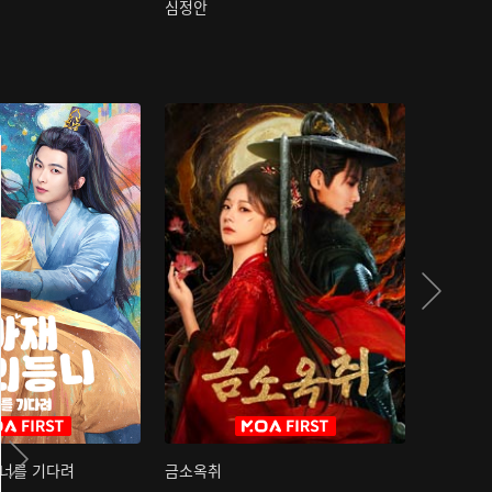
심정안
여과성음유
 너를 기다려
금소옥취
금수택심