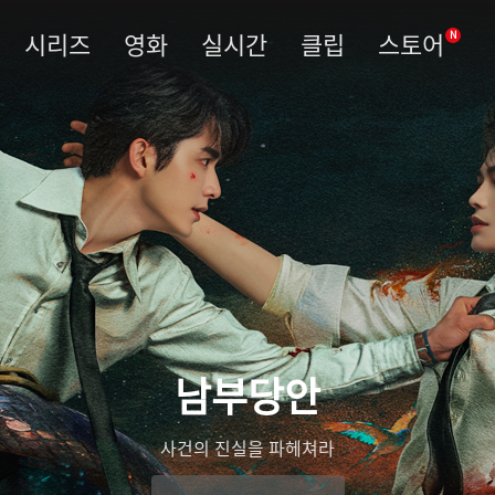
시리즈
영화
실시간
클립
스토어
N
남부당안
사건의 진실을 파헤쳐라