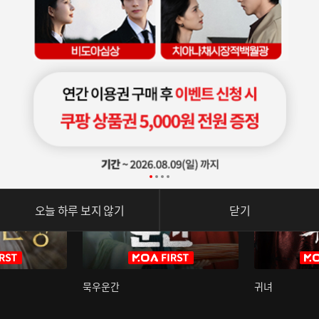
오늘 하루 보지 않기
닫기
묵우운간
귀녀