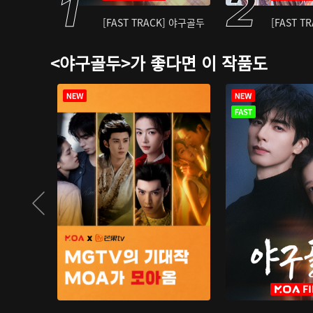
[FAST TRACK] 야구골두
[FAST T
<야구골두>가 좋다면 이 작품도