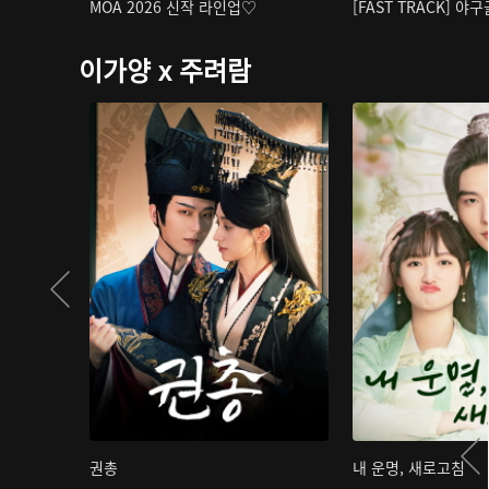
MOA 2026 신작 라인업♡
[FAST TRACK] 야
이가양 x 주려람
권총
내 운명, 새로고침