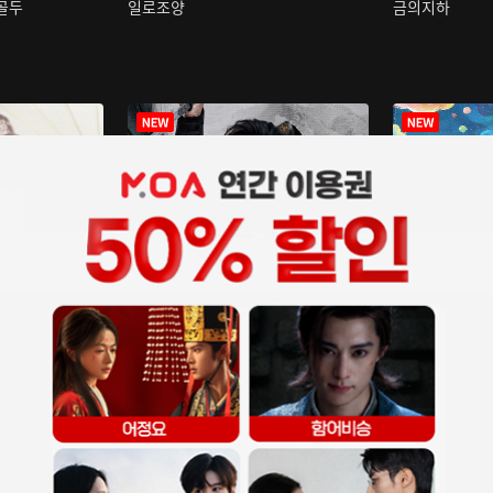
구골두
일로조양
금의지하
장중인
아재저리등니 :