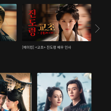
[메이킹] <교초> 진도령 배우 인사
[메이킹]