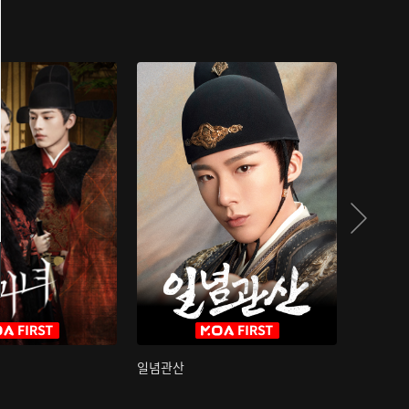
일념관산
국색방화