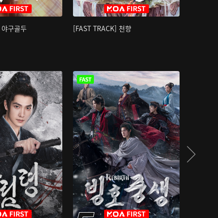
K] 야구골두
[FAST TRACK] 천향
소오강호 