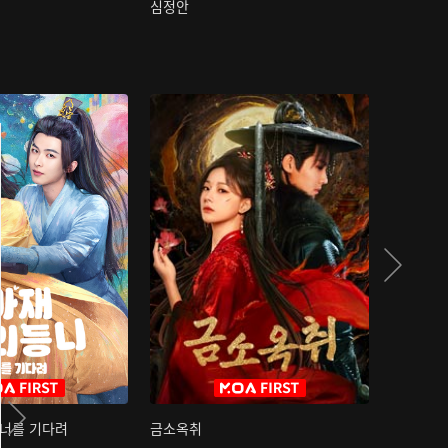
심정안
여과성음유
 너를 기다려
금소옥취
금수택심