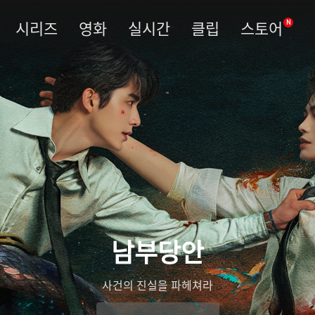
시리즈
영화
실시간
클립
스토어
N
남부당안
사건의 진실을 파헤쳐라