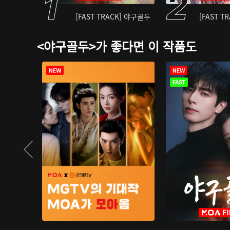
[FAST TRACK] 야구골두
[FAST T
<야구골두>가 좋다면 이 작품도