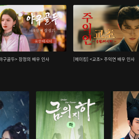
<야구골두> 장정의 배우 인사
[메이킹] <교초> 주익연 배우 인사