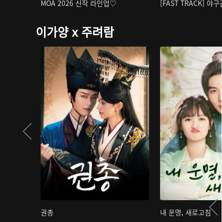
MOA 2026 신작 라인업♡
[FAST TRACK] 야
이가양 x 주려람
권총
내 운명, 새로고침