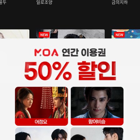
구골두
일로조양
금의지하
장중인
아재저리등니 :