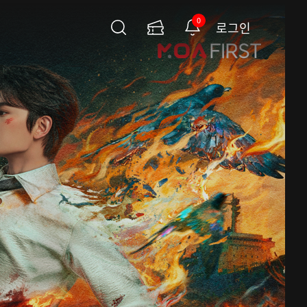
0
로그인
검
이
알
색
용
림
권
페
이
지