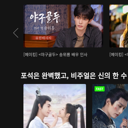
[메이킹] <야구골두> 송위룡 배우 인사
[메이킹] 
포석은 완벽했고, 비주얼은 신의 한 수