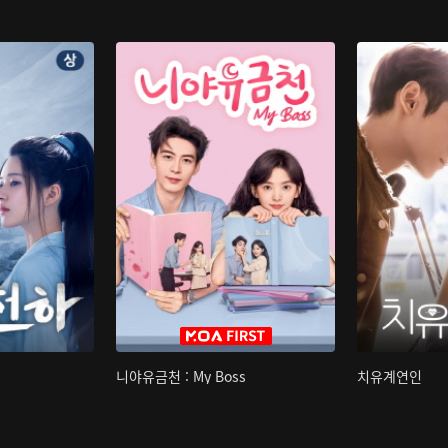
니야유금천 : My Boss
치유계연인