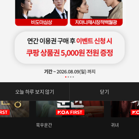
오늘 하루 보지 않기
닫기
묵우운간
귀녀