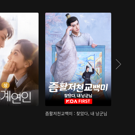
즘활저천교백미 : 찾았다, 내 낭군님
산하침