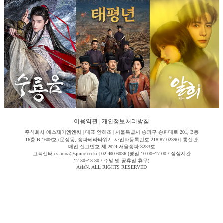
이용약관
|
개인정보처리방침
주식회사 에스제이엠엔씨 | 대표 안해조 | 서울특별시 송파구 송파대로 201, B동
16층 B-1609호 (문정동, 송파테라타워2) 사업자등록번호 218-87-02390 | 통신판
매업 신고번호 제-2024-서울송파-3233호
고객센터 cs_moa@sjmnc.co.kr | 02-400-6036 (평일 10:00~17:00 / 점심시간
12:30~13:30 / 주말 및 공휴일 휴무)
AsiaN. ALL RIGHTS RESERVED