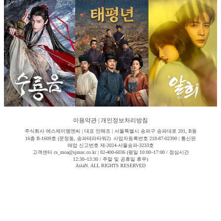
이용약관
|
개인정보처리방침
주식회사 에스제이엠엔씨 | 대표 안해조 | 서울특별시 송파구 송파대로 201, B동
16층 B-1609호 (문정동, 송파테라타워2) 사업자등록번호 218-87-02390 | 통신판
매업 신고번호 제-2024-서울송파-3233호
고객센터 cs_moa@sjmnc.co.kr | 02-400-6036 (평일 10:00~17:00 / 점심시간
12:30~13:30 / 주말 및 공휴일 휴무)
AsiaN. ALL RIGHTS RESERVED