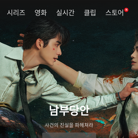
시리즈
영화
실시간
클립
스토어
N
남부당안
사건의 진실을 파헤쳐라