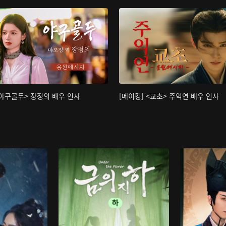
<야구골두> 장정의 배우 인사
[메이킹] <교초> 주익연 배우 인사