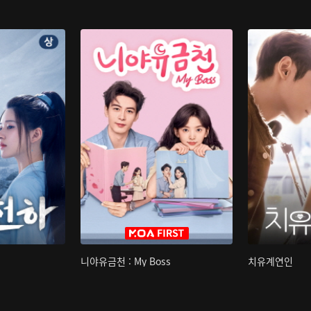
니야유금천 : My Boss
치유계연인