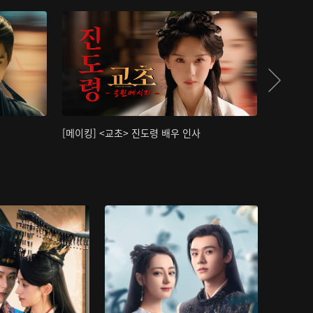
[메이킹] <교초> 진도령 배우 인사
[메이킹]