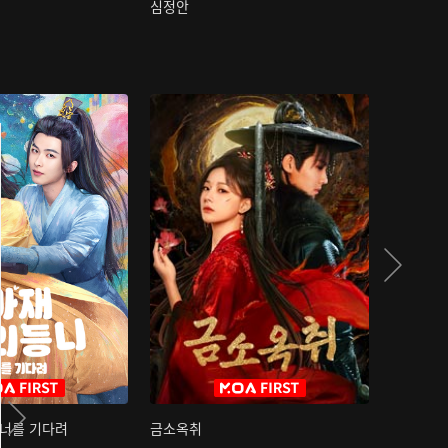
심정안
여과성음유
 너를 기다려
금소옥취
금수택심