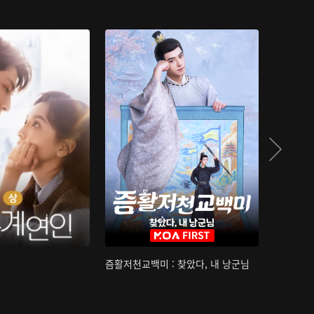
즘활저천교백미 : 찾았다, 내 낭군님
산하침