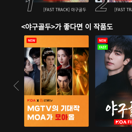
[FAST TRACK] 야구골두
[FAST T
<야구골두>가 좋다면 이 작품도