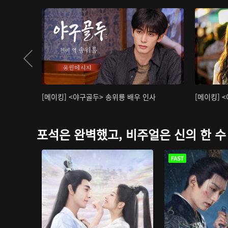
[메이킹] <야구골두> 송위룡 배우 인사
[메이킹] 
포석은 완벽했고, 비주얼은 신의 한 수