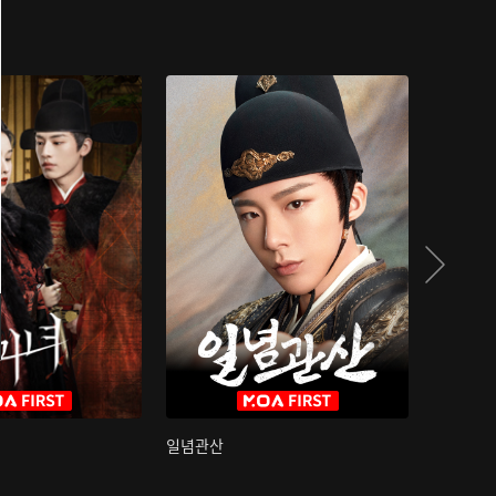
일념관산
국색방화