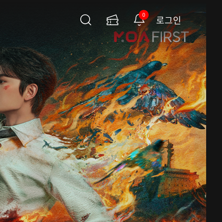
0
로그인
검
이
알
색
용
림
권
페
이
지