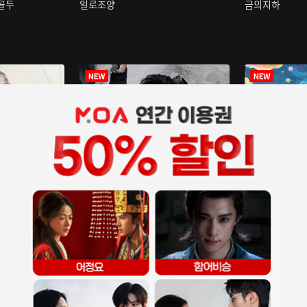
구골두
일로조양
금의지하
장중인
아재저리등니 :