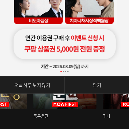
오늘 하루 보지 않기
닫기
묵우운간
귀녀