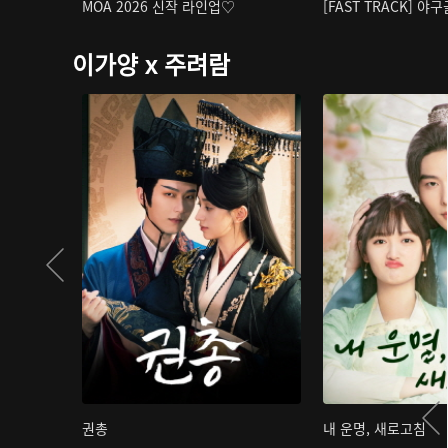
MOA 2026 신작 라인업♡
[FAST TRACK] 야
이가양 x 주려람
권총
내 운명, 새로고침