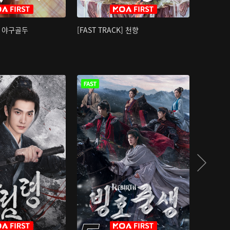
K] 야구골두
[FAST TRACK] 천향
소오강호 