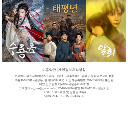
이용약관
|
개인정보처리방침
주식회사 에스제이엠엔씨 | 대표 안해조 | 서울특별시 송파구 송파대로 201, B동
16층 B-1609호 (문정동, 송파테라타워2) 사업자등록번호 218-87-02390 | 통신판
매업 신고번호 제-2024-서울송파-3233호
고객센터 cs_moa@sjmnc.co.kr | 02-400-6036 (평일 10:00~17:00 / 점심시간
12:30~13:30 / 주말 및 공휴일 휴무)
AsiaN. ALL RIGHTS RESERVED