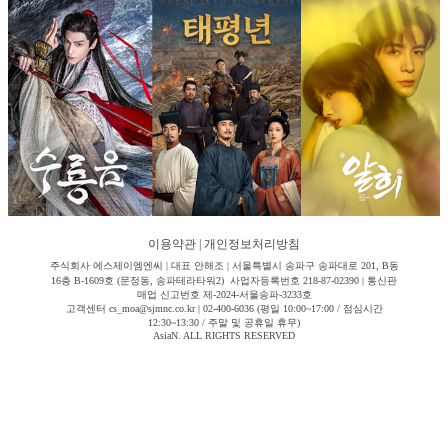
이용약관
|
개인정보처리방침
주식회사 에스제이엠엔씨 | 대표 안해조 | 서울특별시 송파구 송파대로 201, B동
16층 B-1609호 (문정동, 송파테라타워2) 사업자등록번호 218-87-02390 | 통신판
매업 신고번호 제-2024-서울송파-3233호
고객센터 cs_moa@sjmnc.co.kr | 02-400-6036 (평일 10:00~17:00 / 점심시간
12:30~13:30 / 주말 및 공휴일 휴무)
AsiaN. ALL RIGHTS RESERVED