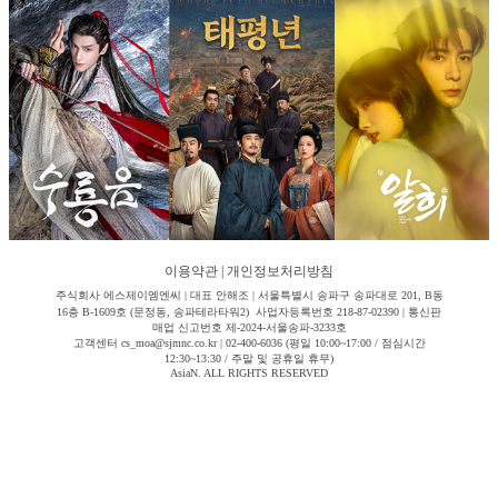
이용약관
|
개인정보처리방침
주식회사 에스제이엠엔씨 | 대표 안해조 | 서울특별시 송파구 송파대로 201, B동
16층 B-1609호 (문정동, 송파테라타워2) 사업자등록번호 218-87-02390 | 통신판
매업 신고번호 제-2024-서울송파-3233호
고객센터 cs_moa@sjmnc.co.kr | 02-400-6036 (평일 10:00~17:00 / 점심시간
12:30~13:30 / 주말 및 공휴일 휴무)
AsiaN. ALL RIGHTS RESERVED