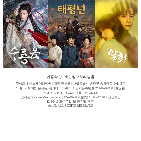
이용약관
|
개인정보처리방침
주식회사 에스제이엠엔씨 | 대표 안해조 | 서울특별시 송파구 송파대로 201, B동
16층 B-1609호 (문정동, 송파테라타워2) 사업자등록번호 218-87-02390 | 통신판
매업 신고번호 제-2024-서울송파-3233호
고객센터 cs_moa@sjmnc.co.kr | 02-400-6036 (평일 10:00~17:00 / 점심시간
12:30~13:30 / 주말 및 공휴일 휴무)
AsiaN. ALL RIGHTS RESERVED