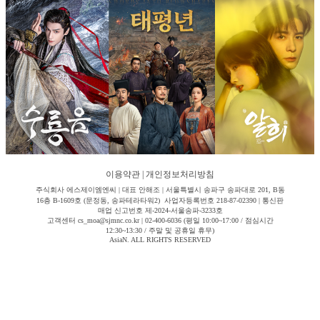
이용약관
|
개인정보처리방침
주식회사 에스제이엠엔씨 | 대표 안해조 | 서울특별시 송파구 송파대로 201, B동
16층 B-1609호 (문정동, 송파테라타워2) 사업자등록번호 218-87-02390 | 통신판
매업 신고번호 제-2024-서울송파-3233호
고객센터 cs_moa@sjmnc.co.kr | 02-400-6036 (평일 10:00~17:00 / 점심시간
12:30~13:30 / 주말 및 공휴일 휴무)
AsiaN. ALL RIGHTS RESERVED