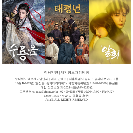
이용약관
|
개인정보처리방침
주식회사 에스제이엠엔씨 | 대표 안해조 | 서울특별시 송파구 송파대로 201, B동
16층 B-1609호 (문정동, 송파테라타워2) 사업자등록번호 218-87-02390 | 통신판
매업 신고번호 제-2024-서울송파-3233호
고객센터 cs_moa@sjmnc.co.kr | 02-400-6036 (평일 10:00~17:00 / 점심시간
12:30~13:30 / 주말 및 공휴일 휴무)
AsiaN. ALL RIGHTS RESERVED