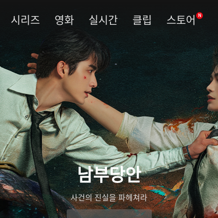
시리즈
영화
실시간
클립
스토어
N
남부당안
사건의 진실을 파헤쳐라