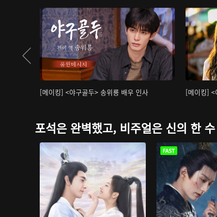
[메이킹] <야구골두> 송위룡 배우 인사
[메이킹] 
포석은 완벽했고, 비주얼은 신의 한 수