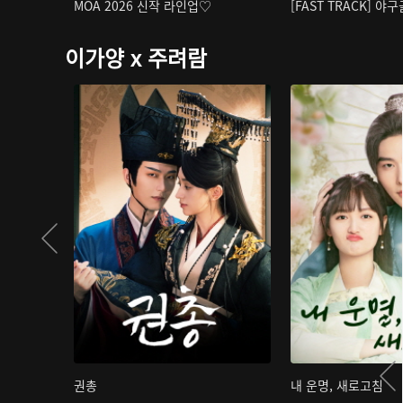
MOA 2026 신작 라인업♡
[FAST TRACK] 야
이가양 x 주려람
권총
내 운명, 새로고침