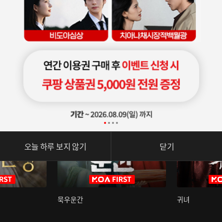
오늘 하루 보지 않기
닫기
묵우운간
귀녀