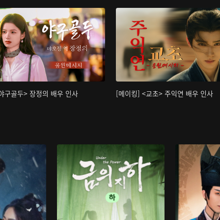
<야구골두> 장정의 배우 인사
[메이킹] <교초> 주익연 배우 인사