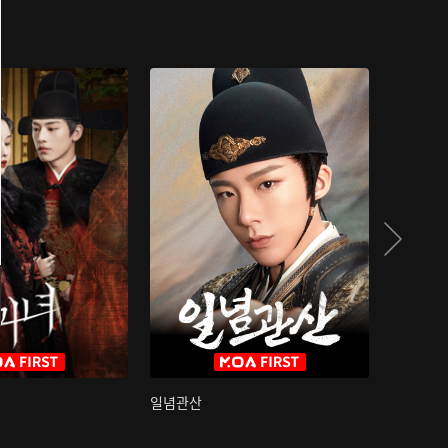
일념관산
국색방화