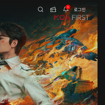
0
로그인
검
이
알
색
용
림
권
페
이
지