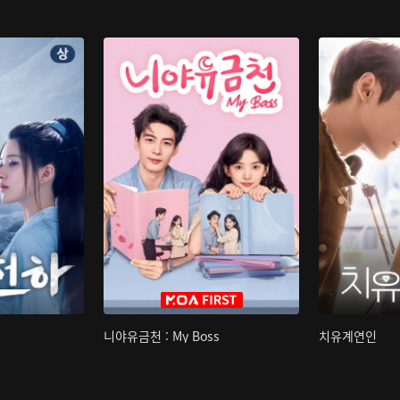
니야유금천 : My Boss
치유계연인