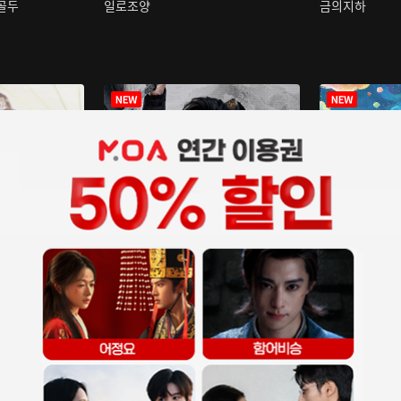
구골두
일로조양
금의지하
장중인
아재저리등니 :