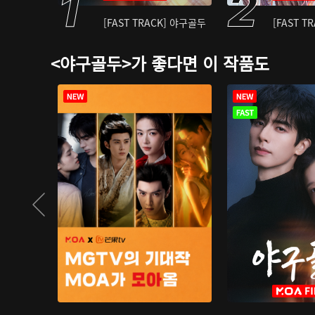
[FAST TRACK] 야구골두
[FAST T
<야구골두>가 좋다면 이 작품도