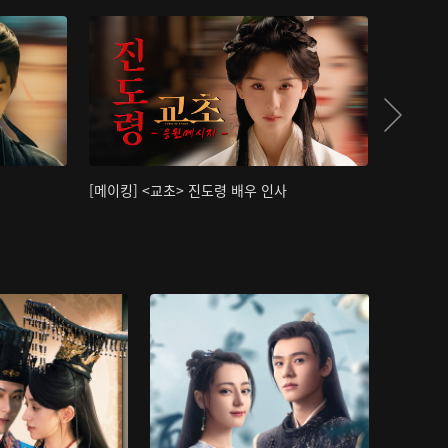
[메이킹] <교초> 진도령 배우 인사
[메이킹]