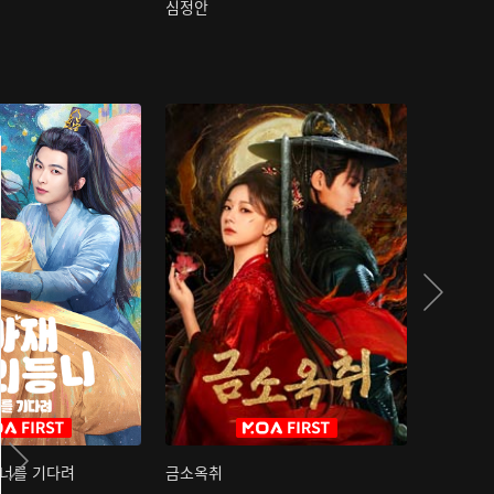
심정안
여과성음유
 너를 기다려
금소옥취
금수택심