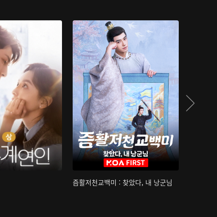
즘활저천교백미 : 찾았다, 내 낭군님
산하침