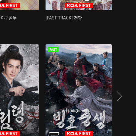
K] 야구골두
[FAST TRACK] 천향
소오강호 