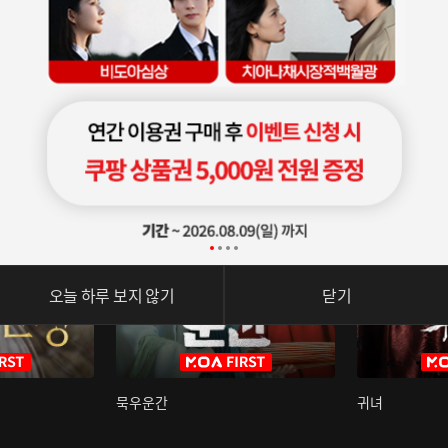
오늘 하루 보지 않기
닫기
묵우운간
귀녀