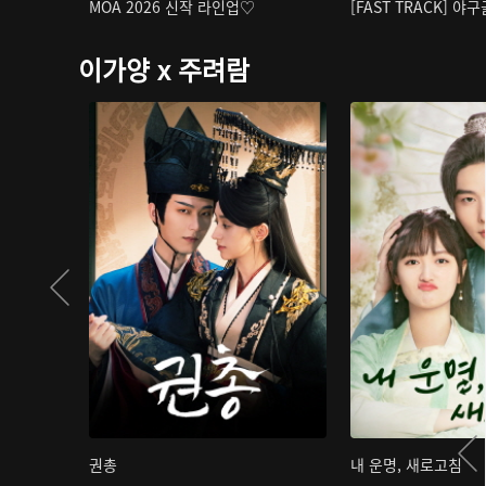
MOA 2026 신작 라인업♡
[FAST TRACK] 야
이가양 x 주려람
권총
내 운명, 새로고침