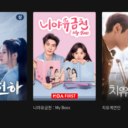
니야유금천 : My Boss
치유계연인