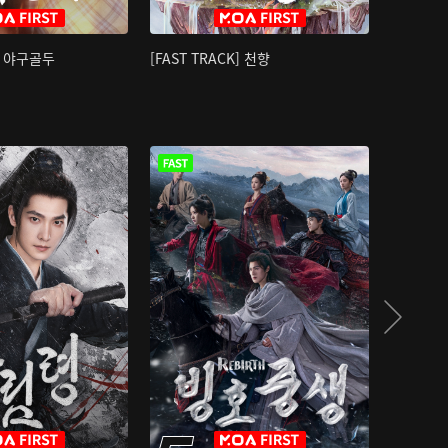
K] 야구골두
[FAST TRACK] 천향
소오강호 