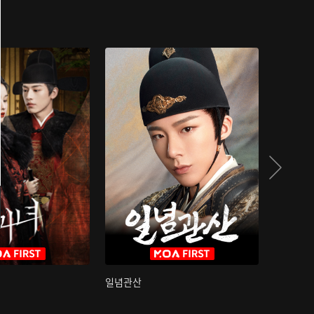
일념관산
국색방화