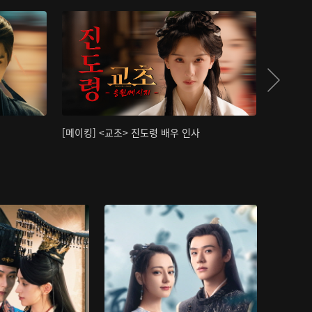
[메이킹] <교초> 진도령 배우 인사
[메이킹]