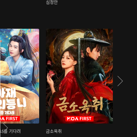
심정안
여과성음유
 너를 기다려
금소옥취
금수택심