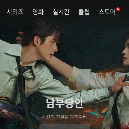
시리즈
영화
실시간
클립
스토어
N
남부당안
사건의 진실을 파헤쳐라