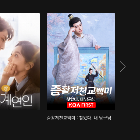
즘활저천교백미 : 찾았다, 내 낭군님
산하침