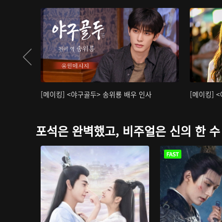
[메이킹] <야구골두> 송위룡 배우 인사
[메이킹] 
포석은 완벽했고, 비주얼은 신의 한 수