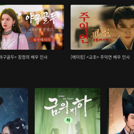
<야구골두> 장정의 배우 인사
[메이킹] <교초> 주익연 배우 인사