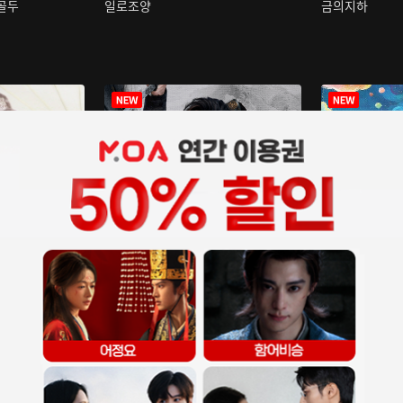
구골두
일로조양
금의지하
장중인
아재저리등니 :