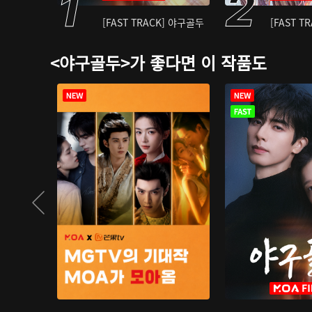
[FAST TRACK] 야구골두
[FAST T
<야구골두>가 좋다면 이 작품도