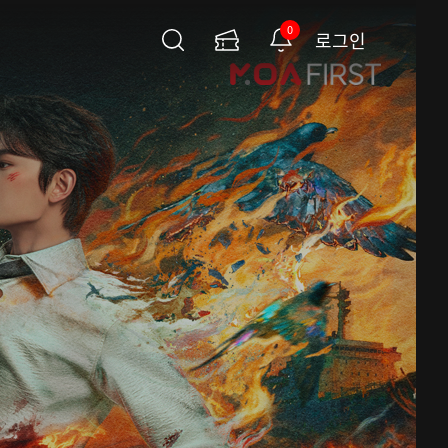
0
로그인
검
이
알
색
용
림
권
페
이
지