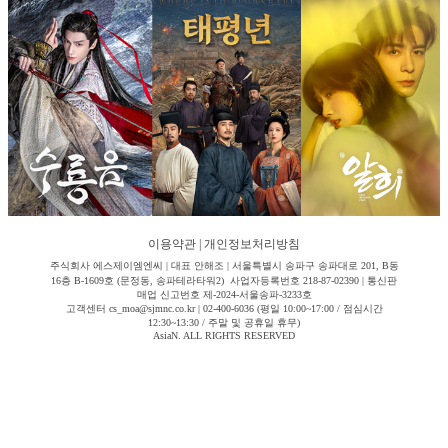
이용약관
|
개인정보처리방침
주식회사 에스제이엠엔씨 | 대표 안해조 | 서울특별시 송파구 송파대로 201, B동
16층 B-1609호 (문정동, 송파테라타워2) 사업자등록번호 218-87-02390 | 통신판
매업 신고번호 제-2024-서울송파-3233호
고객센터 cs_moa@sjmnc.co.kr | 02-400-6036 (평일 10:00~17:00 / 점심시간
12:30~13:30 / 주말 및 공휴일 휴무)
AsiaN. ALL RIGHTS RESERVED