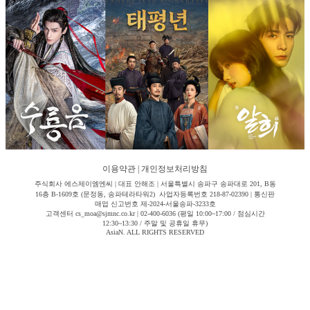
이용약관
|
개인정보처리방침
주식회사 에스제이엠엔씨 | 대표 안해조 | 서울특별시 송파구 송파대로 201, B동
16층 B-1609호 (문정동, 송파테라타워2) 사업자등록번호 218-87-02390 | 통신판
매업 신고번호 제-2024-서울송파-3233호
고객센터 cs_moa@sjmnc.co.kr | 02-400-6036 (평일 10:00~17:00 / 점심시간
12:30~13:30 / 주말 및 공휴일 휴무)
AsiaN. ALL RIGHTS RESERVED