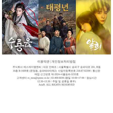
이용약관
|
개인정보처리방침
주식회사 에스제이엠엔씨 | 대표 안해조 | 서울특별시 송파구 송파대로 201, B동
16층 B-1609호 (문정동, 송파테라타워2) 사업자등록번호 218-87-02390 | 통신판
매업 신고번호 제-2024-서울송파-3233호
고객센터 cs_moa@sjmnc.co.kr | 02-400-6036 (평일 10:00~17:00 / 점심시간
12:30~13:30 / 주말 및 공휴일 휴무)
AsiaN. ALL RIGHTS RESERVED