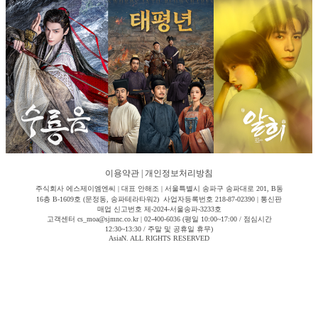
이용약관
|
개인정보처리방침
주식회사 에스제이엠엔씨 | 대표 안해조 | 서울특별시 송파구 송파대로 201, B동
16층 B-1609호 (문정동, 송파테라타워2) 사업자등록번호 218-87-02390 | 통신판
매업 신고번호 제-2024-서울송파-3233호
고객센터 cs_moa@sjmnc.co.kr | 02-400-6036 (평일 10:00~17:00 / 점심시간
12:30~13:30 / 주말 및 공휴일 휴무)
AsiaN. ALL RIGHTS RESERVED