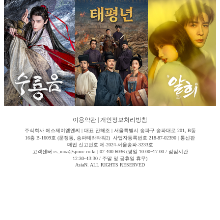
이용약관
|
개인정보처리방침
주식회사 에스제이엠엔씨 | 대표 안해조 | 서울특별시 송파구 송파대로 201, B동
16층 B-1609호 (문정동, 송파테라타워2) 사업자등록번호 218-87-02390 | 통신판
매업 신고번호 제-2024-서울송파-3233호
고객센터 cs_moa@sjmnc.co.kr | 02-400-6036 (평일 10:00~17:00 / 점심시간
12:30~13:30 / 주말 및 공휴일 휴무)
AsiaN. ALL RIGHTS RESERVED