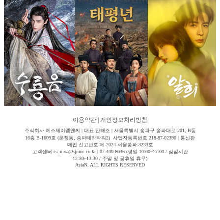
이용약관
|
개인정보처리방침
주식회사 에스제이엠엔씨 | 대표 안해조 | 서울특별시 송파구 송파대로 201, B동
16층 B-1609호 (문정동, 송파테라타워2) 사업자등록번호 218-87-02390 | 통신판
매업 신고번호 제-2024-서울송파-3233호
고객센터 cs_moa@sjmnc.co.kr | 02-400-6036 (평일 10:00~17:00 / 점심시간
12:30~13:30 / 주말 및 공휴일 휴무)
AsiaN. ALL RIGHTS RESERVED