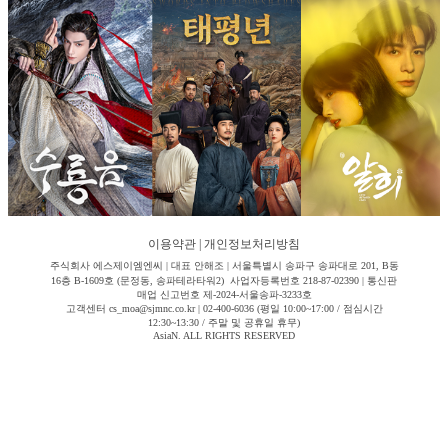
이용약관
|
개인정보처리방침
주식회사 에스제이엠엔씨 | 대표 안해조 | 서울특별시 송파구 송파대로 201, B동
16층 B-1609호 (문정동, 송파테라타워2) 사업자등록번호 218-87-02390 | 통신판
매업 신고번호 제-2024-서울송파-3233호
고객센터 cs_moa@sjmnc.co.kr | 02-400-6036 (평일 10:00~17:00 / 점심시간
12:30~13:30 / 주말 및 공휴일 휴무)
AsiaN. ALL RIGHTS RESERVED