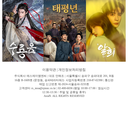
이용약관
|
개인정보처리방침
주식회사 에스제이엠엔씨 | 대표 안해조 | 서울특별시 송파구 송파대로 201, B동
16층 B-1609호 (문정동, 송파테라타워2) 사업자등록번호 218-87-02390 | 통신판
매업 신고번호 제-2024-서울송파-3233호
고객센터 cs_moa@sjmnc.co.kr | 02-400-6036 (평일 10:00~17:00 / 점심시간
12:30~13:30 / 주말 및 공휴일 휴무)
AsiaN. ALL RIGHTS RESERVED