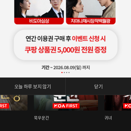
오늘 하루 보지 않기
닫기
묵우운간
귀녀