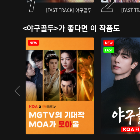
[FAST TRACK] 야구골두
[FAST T
<야구골두>가 좋다면 이 작품도