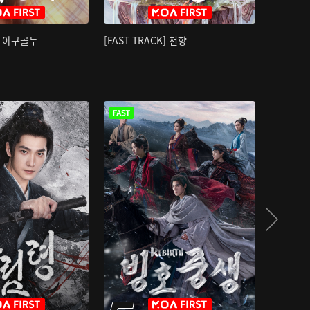
K] 야구골두
[FAST TRACK] 천향
소오강호 