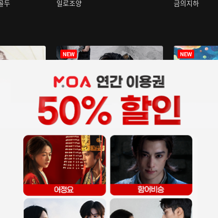
구골두
일로조양
금의지하
장중인
아재저리등니 :