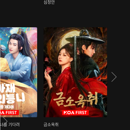
심정안
여과성음유
 너를 기다려
금소옥취
금수택심