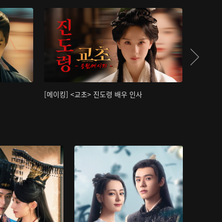
[메이킹] <교초> 진도령 배우 인사
[메이킹]