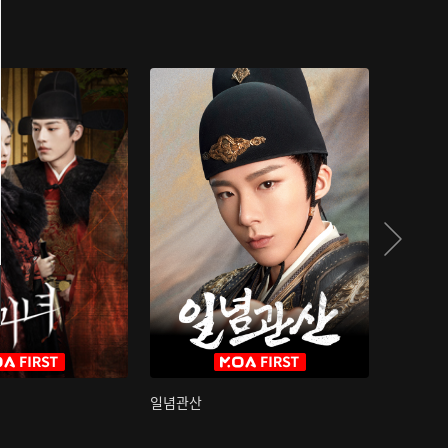
일념관산
국색방화