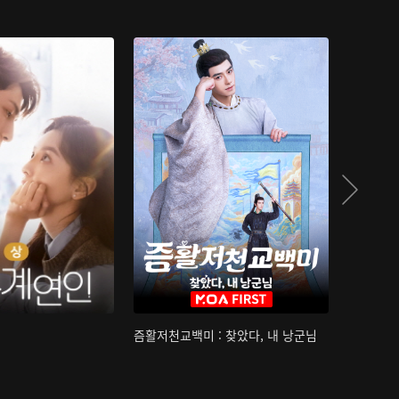
즘활저천교백미 : 찾았다, 내 낭군님
산하침