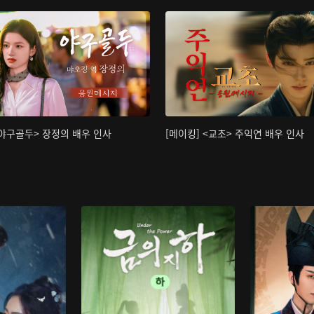
<야구골두> 장정의 배우 인사
[메이킹] <교초> 주익연 배우 인사