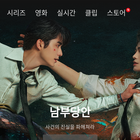
시리즈
영화
실시간
클립
스토어
N
남부당안
사건의 진실을 파헤쳐라