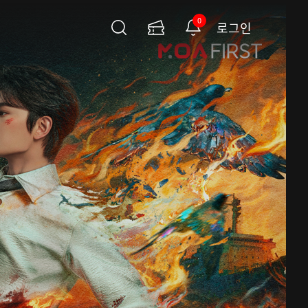
0
로그인
검
이
알
색
용
림
권
페
이
지