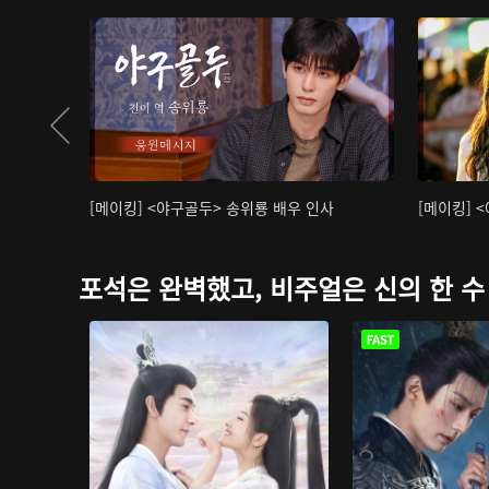
[메이킹] <야구골두> 송위룡 배우 인사
[메이킹] 
포석은 완벽했고, 비주얼은 신의 한 수