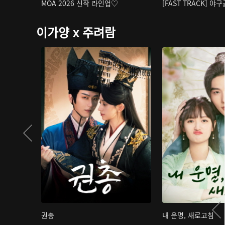
MOA 2026 신작 라인업♡
[FAST TRACK] 야
이가양 x 주려람
권총
내 운명, 새로고침