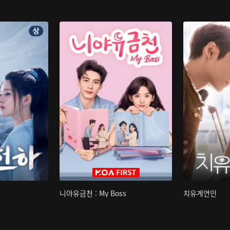
니야유금천 : My Boss
치유계연인