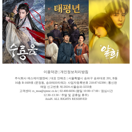
이용약관
|
개인정보처리방침
주식회사 에스제이엠엔씨 | 대표 안해조 | 서울특별시 송파구 송파대로 201, B동
16층 B-1609호 (문정동, 송파테라타워2) 사업자등록번호 218-87-02390 | 통신판
매업 신고번호 제-2024-서울송파-3233호
고객센터 cs_moa@sjmnc.co.kr | 02-400-6036 (평일 10:00~17:00 / 점심시간
12:30~13:30 / 주말 및 공휴일 휴무)
AsiaN. ALL RIGHTS RESERVED