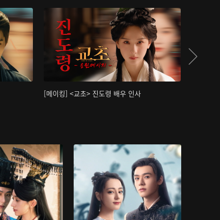
[메이킹] <교초> 진도령 배우 인사
[메이킹]