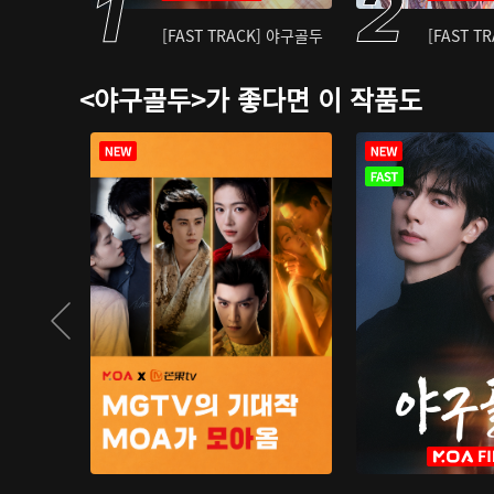
[FAST TRACK] 야구골두
[FAST T
<야구골두>가 좋다면 이 작품도