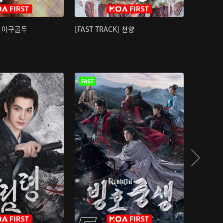
K] 야구골두
[FAST TRACK] 천향
소오강호 