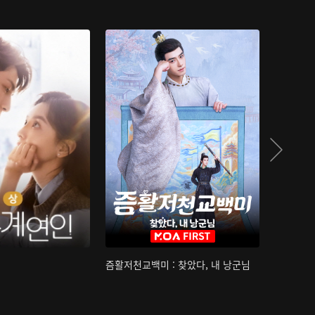
즘활저천교백미 : 찾았다, 내 낭군님
산하침