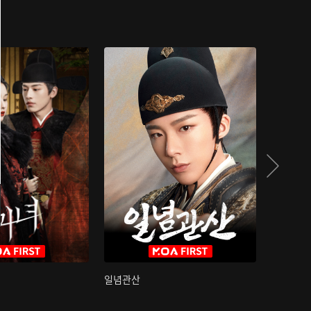
일념관산
국색방화