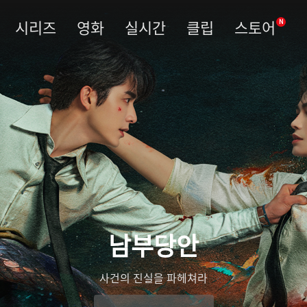
시리즈
영화
실시간
클립
스토어
N
남부당안
사건의 진실을 파헤쳐라