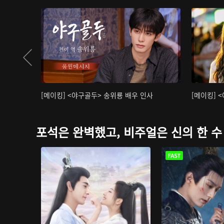
[메이킹] <야구골두> 송위룡 배우 인사
[메이킹] 
포석은 완벽했고, 비주얼은 신의 한 수