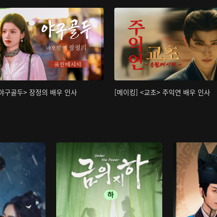
<야구골두> 장정의 배우 인사
[메이킹] <교초> 주익연 배우 인사