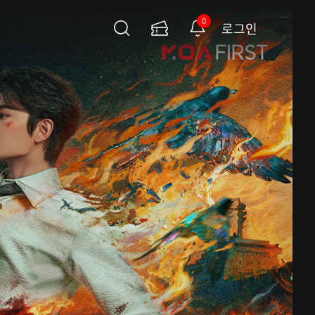
0
로그인
검
이
알
색
용
림
권
페
이
지