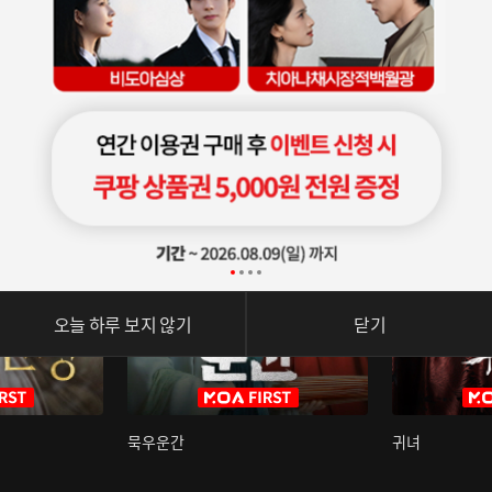
오늘 하루 보지 않기
닫기
묵우운간
귀녀