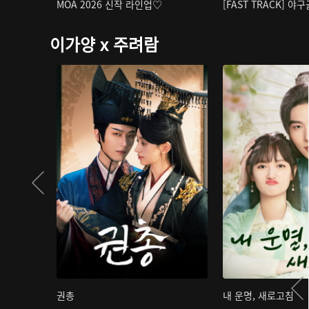
MOA 2026 신작 라인업♡
[FAST TRACK] 야
이가양 x 주려람
권총
내 운명, 새로고침