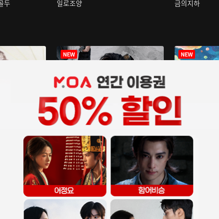
구골두
일로조양
금의지하
장중인
아재저리등니 :