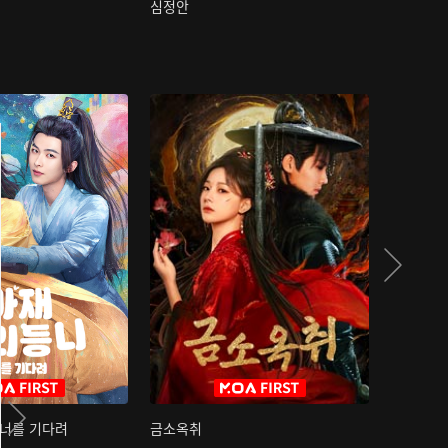
심정안
여과성음유
 너를 기다려
금소옥취
금수택심