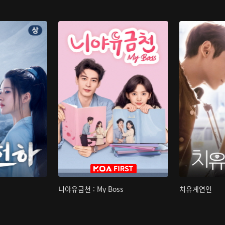
니야유금천 : My Boss
치유계연인