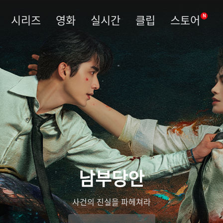
시리즈
영화
실시간
클립
스토어
N
남부당안
사건의 진실을 파헤쳐라