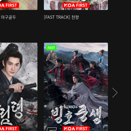
K] 야구골두
[FAST TRACK] 천향
소오강호 