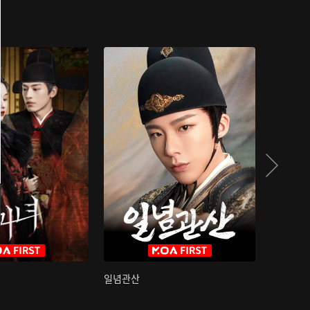
일념관산
국색방화