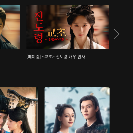
[메이킹] <교초> 진도령 배우 인사
[메이킹]