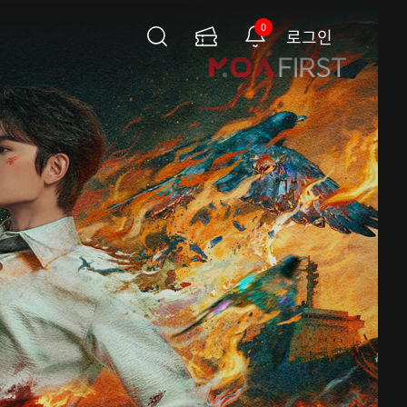
0
로그인
검
이
알
색
용
림
권
페
이
지