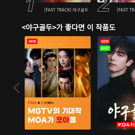
[FAST TRACK] 야구골두
[FAST T
<야구골두>가 좋다면 이 작품도