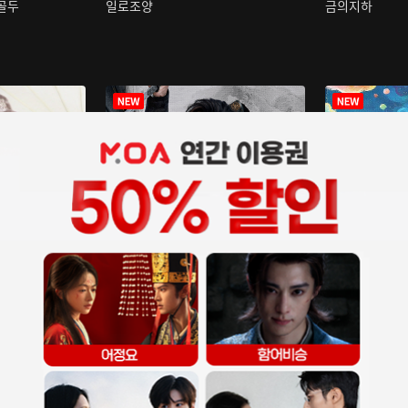
구골두
일로조양
금의지하
장중인
아재저리등니 :