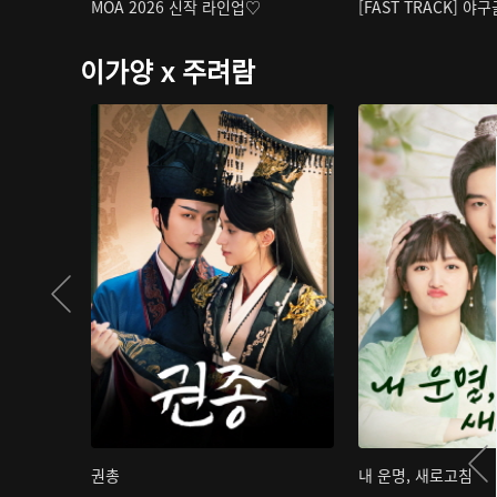
MOA 2026 신작 라인업♡
[FAST TRACK] 야
이가양 x 주려람
권총
내 운명, 새로고침