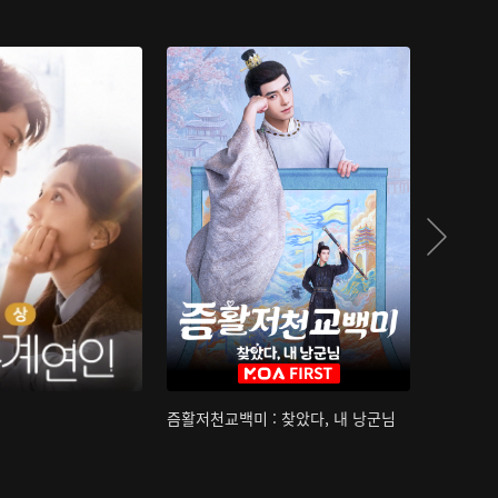
즘활저천교백미 : 찾았다, 내 낭군님
산하침