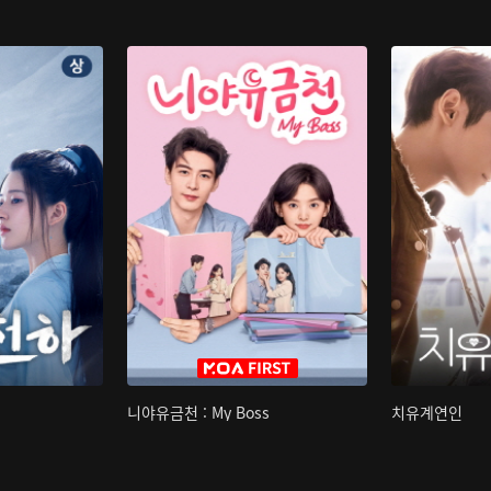
니야유금천 : My Boss
치유계연인