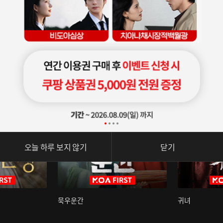
오늘 하루 보지 않기
닫기
묵우운간
귀녀