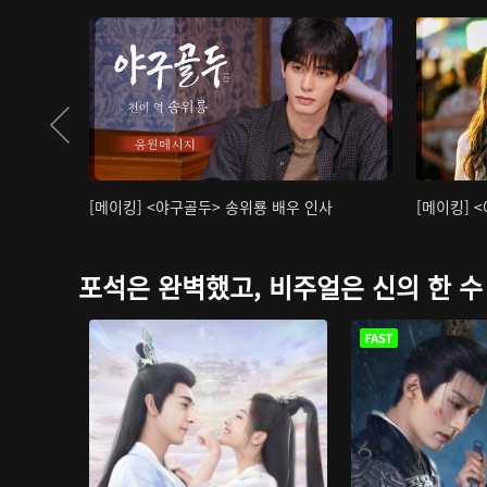
[메이킹] <야구골두> 송위룡 배우 인사
[메이킹] 
포석은 완벽했고, 비주얼은 신의 한 수