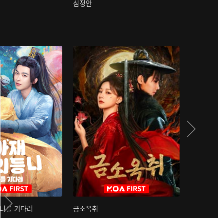
심정안
여과성음유
 너를 기다려
금소옥취
금수택심