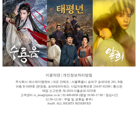
이용약관
|
개인정보처리방침
주식회사 에스제이엠엔씨 | 대표 안해조 | 서울특별시 송파구 송파대로 201, B동
16층 B-1609호 (문정동, 송파테라타워2) 사업자등록번호 218-87-02390 | 통신판
매업 신고번호 제-2024-서울송파-3233호
고객센터 cs_moa@sjmnc.co.kr | 02-400-6036 (평일 10:00~17:00 / 점심시간
12:30~13:30 / 주말 및 공휴일 휴무)
AsiaN. ALL RIGHTS RESERVED