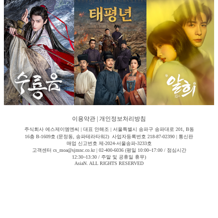
이용약관
|
개인정보처리방침
주식회사 에스제이엠엔씨 | 대표 안해조 | 서울특별시 송파구 송파대로 201, B동
16층 B-1609호 (문정동, 송파테라타워2) 사업자등록번호 218-87-02390 | 통신판
매업 신고번호 제-2024-서울송파-3233호
고객센터 cs_moa@sjmnc.co.kr | 02-400-6036 (평일 10:00~17:00 / 점심시간
12:30~13:30 / 주말 및 공휴일 휴무)
AsiaN. ALL RIGHTS RESERVED