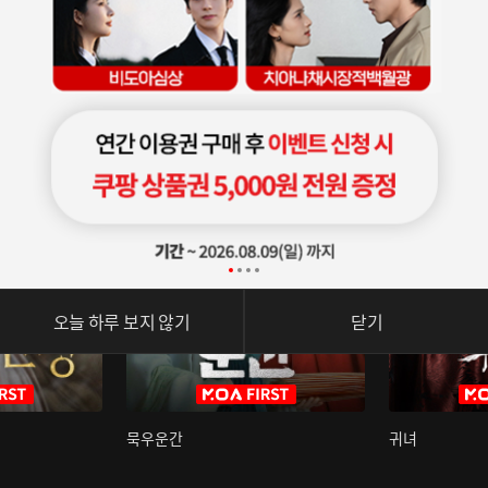
오늘 하루 보지 않기
닫기
묵우운간
귀녀