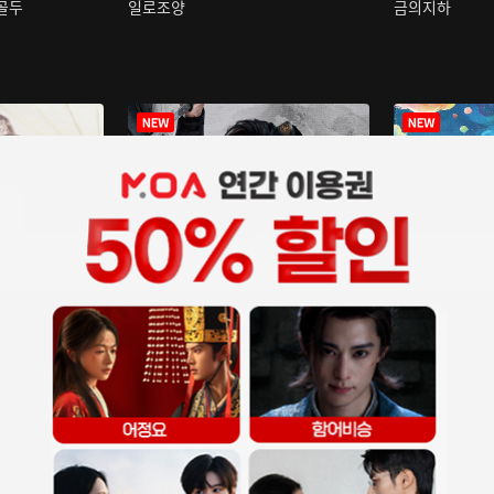
구골두
일로조양
금의지하
장중인
아재저리등니 :