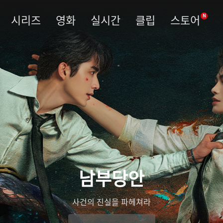
시리즈
영화
실시간
클립
스토어
N
남부당안
사건의 진실을 파헤쳐라