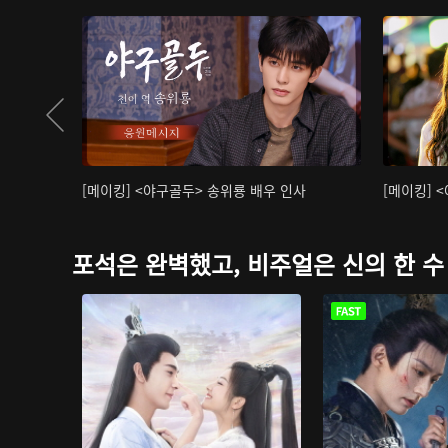
[메이킹] <야구골두> 송위룡 배우 인사
[메이킹] 
포석은 완벽했고, 비주얼은 신의 한 수