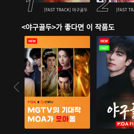
[FAST TRACK] 야구골두
[FAST T
<야구골두>가 좋다면 이 작품도