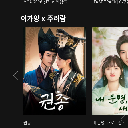
MOA 2026 신작 라인업♡
[FAST TRACK] 야
이가양 x 주려람
권총
내 운명, 새로고침