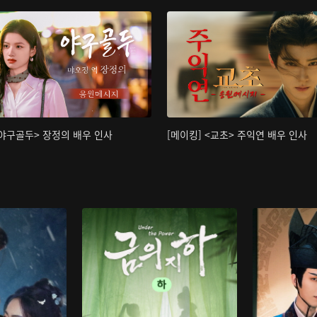
<야구골두> 장정의 배우 인사
[메이킹] <교초> 주익연 배우 인사