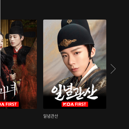
일념관산
국색방화