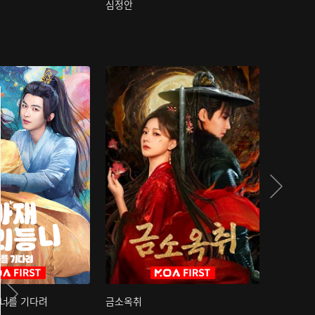
심정안
여과성음유
 너를 기다려
금소옥취
금수택심