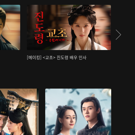
[메이킹] <교초> 진도령 배우 인사
[메이킹]