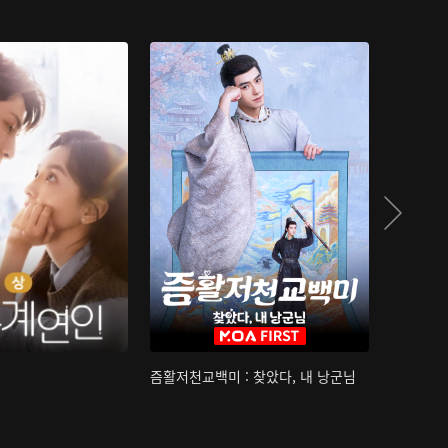
즘활저천교백미 : 찾았다, 내 낭군님
산하침