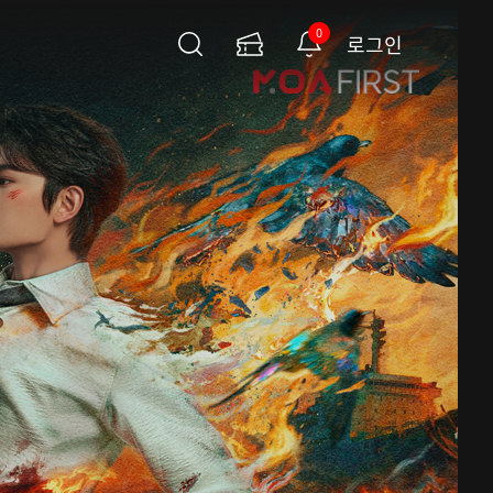
0
로그인
검
이
알
색
용
림
권
페
이
지