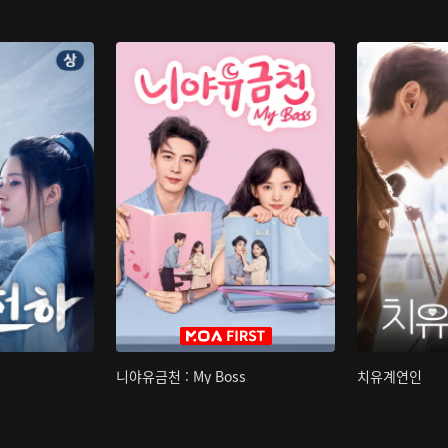
니야유금천 : My Boss
치유계연인