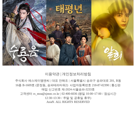
이용약관
|
개인정보처리방침
주식회사 에스제이엠엔씨 | 대표 안해조 | 서울특별시 송파구 송파대로 201, B동
16층 B-1609호 (문정동, 송파테라타워2) 사업자등록번호 218-87-02390 | 통신판
매업 신고번호 제-2024-서울송파-3233호
고객센터 cs_moa@sjmnc.co.kr | 02-400-6036 (평일 10:00~17:00 / 점심시간
12:30~13:30 / 주말 및 공휴일 휴무)
AsiaN. ALL RIGHTS RESERVED