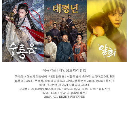
이용약관
|
개인정보처리방침
주식회사 에스제이엠엔씨 | 대표 안해조 | 서울특별시 송파구 송파대로 201, B동
16층 B-1609호 (문정동, 송파테라타워2) 사업자등록번호 218-87-02390 | 통신판
매업 신고번호 제-2024-서울송파-3233호
고객센터 cs_moa@sjmnc.co.kr | 02-400-6036 (평일 10:00~17:00 / 점심시간
12:30~13:30 / 주말 및 공휴일 휴무)
AsiaN. ALL RIGHTS RESERVED