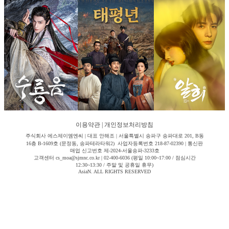
이용약관
|
개인정보처리방침
주식회사 에스제이엠엔씨 | 대표 안해조 | 서울특별시 송파구 송파대로 201, B동
16층 B-1609호 (문정동, 송파테라타워2) 사업자등록번호 218-87-02390 | 통신판
매업 신고번호 제-2024-서울송파-3233호
고객센터 cs_moa@sjmnc.co.kr | 02-400-6036 (평일 10:00~17:00 / 점심시간
12:30~13:30 / 주말 및 공휴일 휴무)
AsiaN. ALL RIGHTS RESERVED