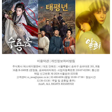
이용약관
|
개인정보처리방침
주식회사 에스제이엠엔씨 | 대표 안해조 | 서울특별시 송파구 송파대로 201, B동
16층 B-1609호 (문정동, 송파테라타워2) 사업자등록번호 218-87-02390 | 통신판
매업 신고번호 제-2024-서울송파-3233호
고객센터 cs_moa@sjmnc.co.kr | 02-400-6036 (평일 10:00~17:00 / 점심시간
12:30~13:30 / 주말 및 공휴일 휴무)
AsiaN. ALL RIGHTS RESERVED