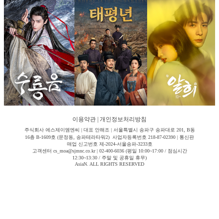
이용약관
|
개인정보처리방침
주식회사 에스제이엠엔씨 | 대표 안해조 | 서울특별시 송파구 송파대로 201, B동
16층 B-1609호 (문정동, 송파테라타워2) 사업자등록번호 218-87-02390 | 통신판
매업 신고번호 제-2024-서울송파-3233호
고객센터 cs_moa@sjmnc.co.kr | 02-400-6036 (평일 10:00~17:00 / 점심시간
12:30~13:30 / 주말 및 공휴일 휴무)
AsiaN. ALL RIGHTS RESERVED