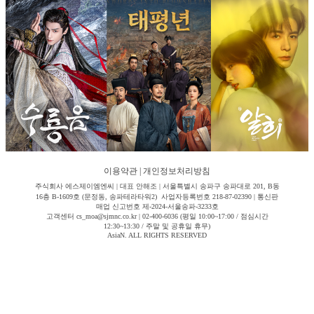
이용약관
|
개인정보처리방침
주식회사 에스제이엠엔씨 | 대표 안해조 | 서울특별시 송파구 송파대로 201, B동
16층 B-1609호 (문정동, 송파테라타워2) 사업자등록번호 218-87-02390 | 통신판
매업 신고번호 제-2024-서울송파-3233호
고객센터 cs_moa@sjmnc.co.kr | 02-400-6036 (평일 10:00~17:00 / 점심시간
12:30~13:30 / 주말 및 공휴일 휴무)
AsiaN. ALL RIGHTS RESERVED