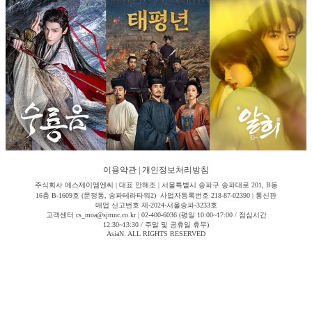
이용약관
|
개인정보처리방침
주식회사 에스제이엠엔씨 | 대표 안해조 | 서울특별시 송파구 송파대로 201, B동
16층 B-1609호 (문정동, 송파테라타워2) 사업자등록번호 218-87-02390 | 통신판
매업 신고번호 제-2024-서울송파-3233호
고객센터 cs_moa@sjmnc.co.kr | 02-400-6036 (평일 10:00~17:00 / 점심시간
12:30~13:30 / 주말 및 공휴일 휴무)
AsiaN. ALL RIGHTS RESERVED