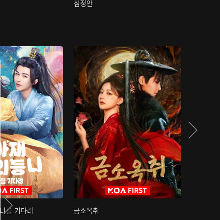
심정안
여과성음유
 너를 기다려
금소옥취
금수택심