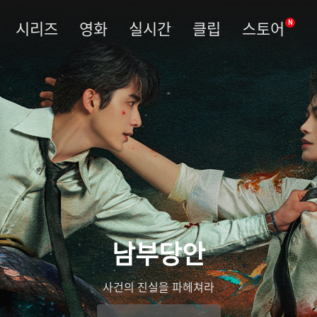
시리즈
영화
실시간
클립
스토어
N
남부당안
사건의 진실을 파헤쳐라