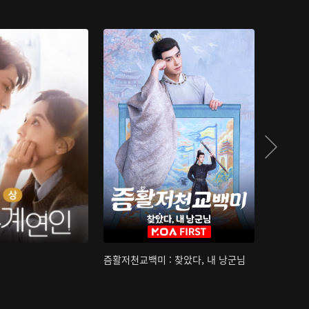
즘활저천교백미 : 찾았다, 내 낭군님
산하침