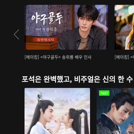
[메이킹] <야구골두> 송위룡 배우 인사
[메이킹] 
포석은 완벽했고, 비주얼은 신의 한 수