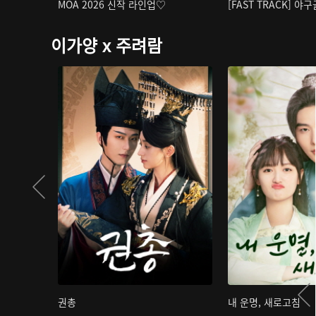
MOA 2026 신작 라인업♡
[FAST TRACK] 야
이가양 x 주려람
권총
내 운명, 새로고침