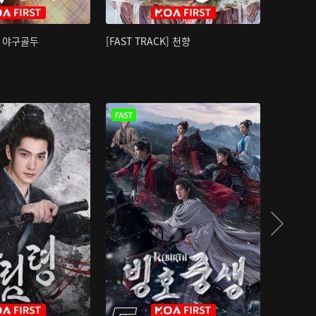
K] 야구골두
[FAST TRACK] 천향
소오강호 