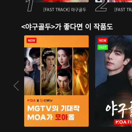
[FAST TRACK] 야구골두
[FAST T
<야구골두>가 좋다면 이 작품도