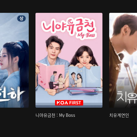
니야유금천 : My Boss
치유계연인