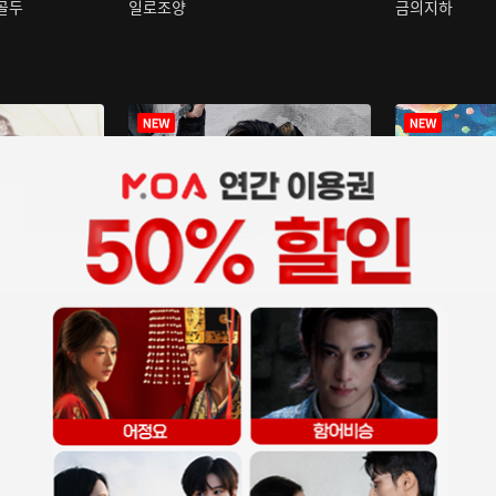
구골두
일로조양
금의지하
장중인
아재저리등니 :