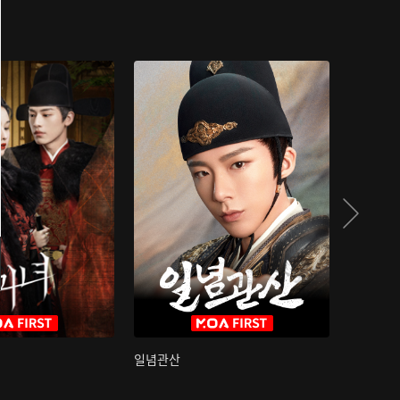
일념관산
국색방화