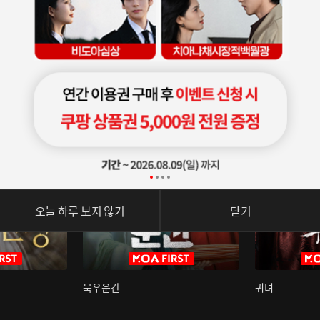
오늘 하루 보지 않기
닫기
묵우운간
귀녀