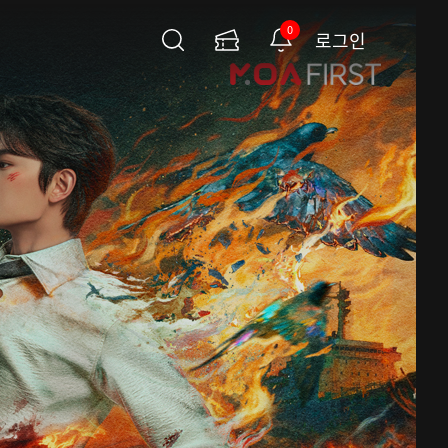
0
로그인
검
이
알
색
용
림
권
페
이
지