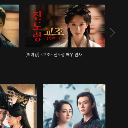
[메이킹] <교초> 진도령 배우 인사
[메이킹]