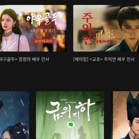
<야구골두> 장정의 배우 인사
[메이킹] <교초> 주익연 배우 인사