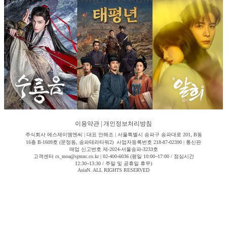
이용약관
|
개인정보처리방침
주식회사 에스제이엠엔씨 | 대표 안해조 | 서울특별시 송파구 송파대로 201, B동
16층 B-1609호 (문정동, 송파테라타워2) 사업자등록번호 218-87-02390 | 통신판
매업 신고번호 제-2024-서울송파-3233호
고객센터 cs_moa@sjmnc.co.kr | 02-400-6036 (평일 10:00~17:00 / 점심시간
12:30~13:30 / 주말 및 공휴일 휴무)
AsiaN. ALL RIGHTS RESERVED