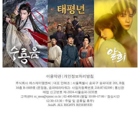
이용약관
|
개인정보처리방침
주식회사 에스제이엠엔씨 | 대표 안해조 | 서울특별시 송파구 송파대로 201, B동
16층 B-1609호 (문정동, 송파테라타워2) 사업자등록번호 218-87-02390 | 통신판
매업 신고번호 제-2024-서울송파-3233호
고객센터 cs_moa@sjmnc.co.kr | 02-400-6036 (평일 10:00~17:00 / 점심시간
12:30~13:30 / 주말 및 공휴일 휴무)
AsiaN. ALL RIGHTS RESERVED