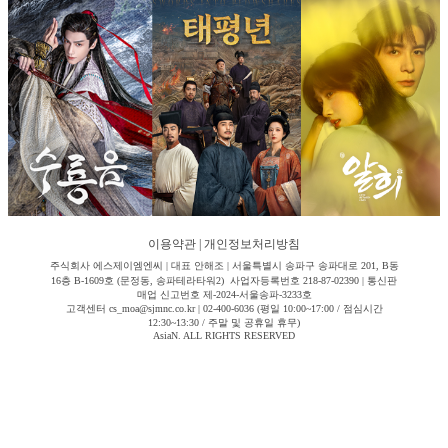
이용약관
|
개인정보처리방침
주식회사 에스제이엠엔씨 | 대표 안해조 | 서울특별시 송파구 송파대로 201, B동
16층 B-1609호 (문정동, 송파테라타워2) 사업자등록번호 218-87-02390 | 통신판
매업 신고번호 제-2024-서울송파-3233호
고객센터 cs_moa@sjmnc.co.kr | 02-400-6036 (평일 10:00~17:00 / 점심시간
12:30~13:30 / 주말 및 공휴일 휴무)
AsiaN. ALL RIGHTS RESERVED