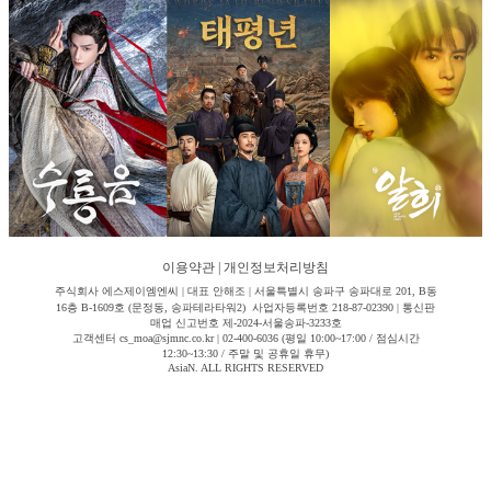
이용약관
|
개인정보처리방침
주식회사 에스제이엠엔씨 | 대표 안해조 | 서울특별시 송파구 송파대로 201, B동
16층 B-1609호 (문정동, 송파테라타워2) 사업자등록번호 218-87-02390 | 통신판
매업 신고번호 제-2024-서울송파-3233호
고객센터 cs_moa@sjmnc.co.kr | 02-400-6036 (평일 10:00~17:00 / 점심시간
12:30~13:30 / 주말 및 공휴일 휴무)
AsiaN. ALL RIGHTS RESERVED