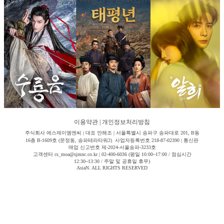
이용약관
|
개인정보처리방침
주식회사 에스제이엠엔씨 | 대표 안해조 | 서울특별시 송파구 송파대로 201, B동
16층 B-1609호 (문정동, 송파테라타워2) 사업자등록번호 218-87-02390 | 통신판
매업 신고번호 제-2024-서울송파-3233호
고객센터 cs_moa@sjmnc.co.kr | 02-400-6036 (평일 10:00~17:00 / 점심시간
12:30~13:30 / 주말 및 공휴일 휴무)
AsiaN. ALL RIGHTS RESERVED