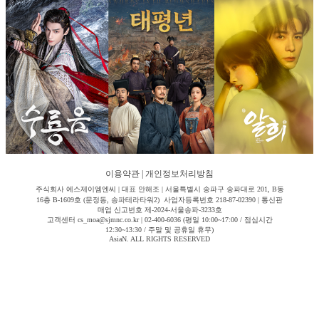
이용약관
|
개인정보처리방침
주식회사 에스제이엠엔씨 | 대표 안해조 | 서울특별시 송파구 송파대로 201, B동
16층 B-1609호 (문정동, 송파테라타워2) 사업자등록번호 218-87-02390 | 통신판
매업 신고번호 제-2024-서울송파-3233호
고객센터 cs_moa@sjmnc.co.kr | 02-400-6036 (평일 10:00~17:00 / 점심시간
12:30~13:30 / 주말 및 공휴일 휴무)
AsiaN. ALL RIGHTS RESERVED