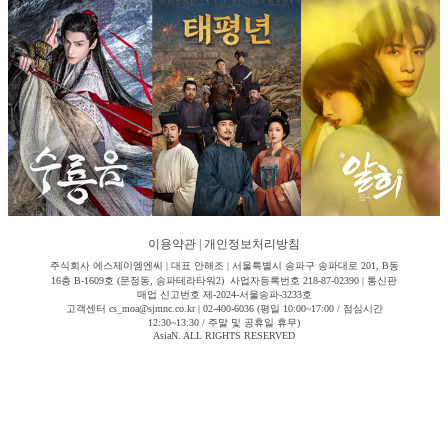
이용약관
|
개인정보처리방침
주식회사 에스제이엠엔씨 | 대표 안해조 | 서울특별시 송파구 송파대로 201, B동
16층 B-1609호 (문정동, 송파테라타워2) 사업자등록번호 218-87-02390 | 통신판
매업 신고번호 제-2024-서울송파-3233호
고객센터 cs_moa@sjmnc.co.kr | 02-400-6036 (평일 10:00~17:00 / 점심시간
12:30~13:30 / 주말 및 공휴일 휴무)
AsiaN. ALL RIGHTS RESERVED