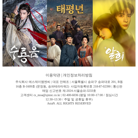
이용약관
|
개인정보처리방침
주식회사 에스제이엠엔씨 | 대표 안해조 | 서울특별시 송파구 송파대로 201, B동
16층 B-1609호 (문정동, 송파테라타워2) 사업자등록번호 218-87-02390 | 통신판
매업 신고번호 제-2024-서울송파-3233호
고객센터 cs_moa@sjmnc.co.kr | 02-400-6036 (평일 10:00~17:00 / 점심시간
12:30~13:30 / 주말 및 공휴일 휴무)
AsiaN. ALL RIGHTS RESERVED