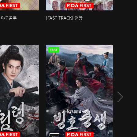
K] 야구골두
[FAST TRACK] 천향
소오강호 