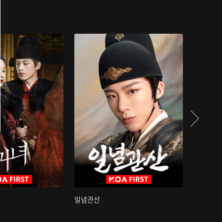
일념관산
국색방화