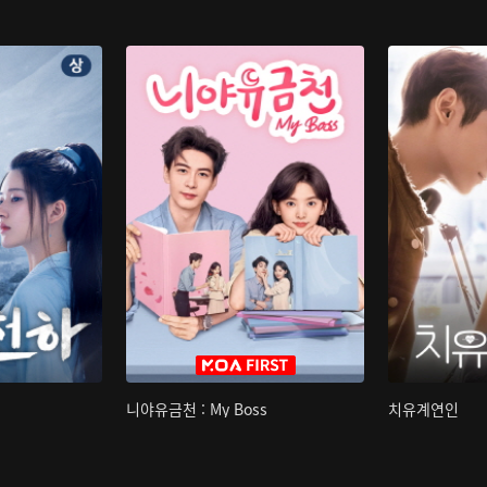
니야유금천 : My Boss
치유계연인