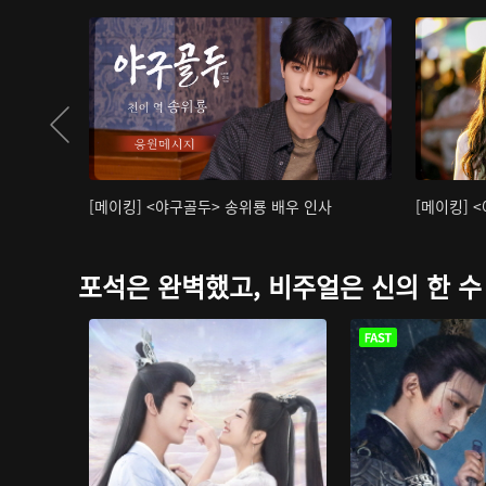
[메이킹] <야구골두> 송위룡 배우 인사
[메이킹] 
포석은 완벽했고, 비주얼은 신의 한 수