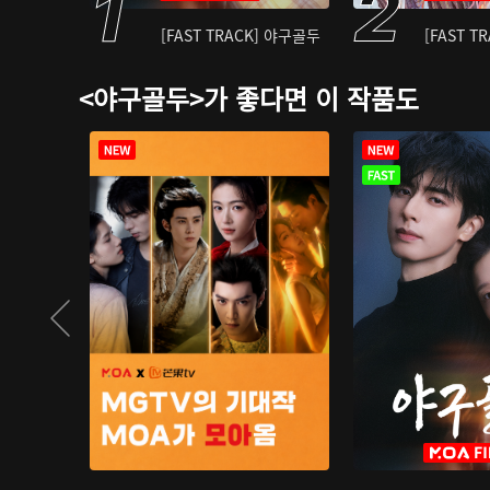
[FAST TRACK] 야구골두
[FAST T
<야구골두>가 좋다면 이 작품도