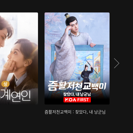
즘활저천교백미 : 찾았다, 내 낭군님
산하침