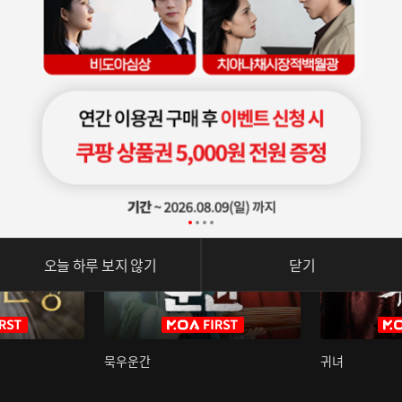
오늘 하루 보지 않기
닫기
묵우운간
귀녀