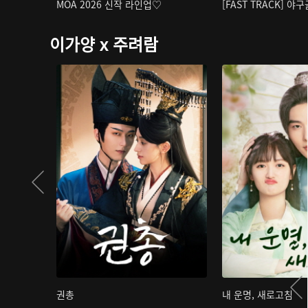
MOA 2026 신작 라인업♡
[FAST TRACK] 야
이가양 x 주려람
권총
내 운명, 새로고침