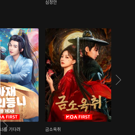
심정안
여과성음유
 너를 기다려
금소옥취
금수택심