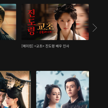
[메이킹] <교초> 진도령 배우 인사
[메이킹]