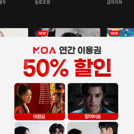
구골두
일로조양
금의지하
장중인
아재저리등니 :