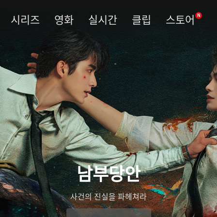
시리즈
영화
실시간
클립
스토어
N
남부당안
사건의 진실을 파헤쳐라