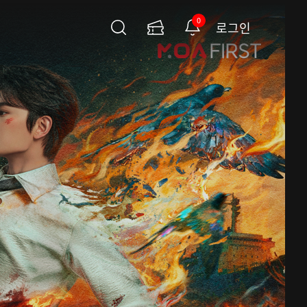
0
로그인
검
이
알
색
용
림
권
페
이
지