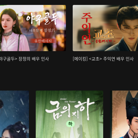
<야구골두> 장정의 배우 인사
[메이킹] <교초> 주익연 배우 인사