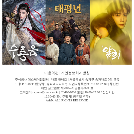
이용약관
|
개인정보처리방침
주식회사 에스제이엠엔씨 | 대표 안해조 | 서울특별시 송파구 송파대로 201, B동
16층 B-1609호 (문정동, 송파테라타워2) 사업자등록번호 218-87-02390 | 통신판
매업 신고번호 제-2024-서울송파-3233호
고객센터 cs_moa@sjmnc.co.kr | 02-400-6036 (평일 10:00~17:00 / 점심시간
12:30~13:30 / 주말 및 공휴일 휴무)
AsiaN. ALL RIGHTS RESERVED